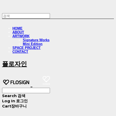
HOME
ABOUT
ARTWORK
Signature Works
Mini Edition
SPACE PROJECT
CONTACT
플로자인
Search
검색
Log In
로그인
Cart
장바구니